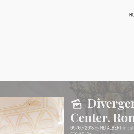
H
Diverge
Center. Rom
09/07/2018
by
NEI ALBERTI
in ca