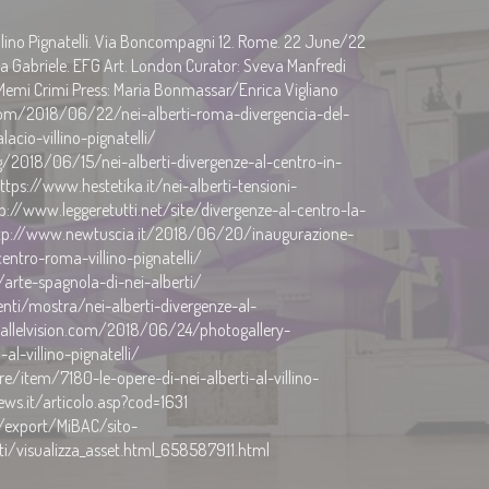
llino Pignatelli. Via Boncompagni 12. Rome. 22 June/22
cia Gabriele. EFG Art. London Curator: Sveva Manfredi
 Memi Crimi Press: Maria Bonmassar/Enrica Vigliano
om/2018/06/22/nei-alberti-roma-divergencia-del-
acio-villino-pignatelli/
.org/2018/06/15/nei-alberti-divergenze-al-centro-in-
ps://www.hestetika.it/nei-alberti-tensioni-
://www.leggeretutti.net/site/divergenze-al-centro-la-
ttp://www.newtuscia.it/2018/06/20/inaugurazione-
entro-roma-villino-pignatelli/
arte-spagnola-di-nei-alberti/
nti/mostra/nei-alberti-divergenze-al-
rallelvision.com/2018/06/24/photogallery-
al-villino-pignatelli/
/item/7180-le-opere-di-nei-alberti-al-villino-
ews.it/articolo.asp?cod=1631
c/export/MiBAC/sito-
i/visualizza_asset.html_658587911.html