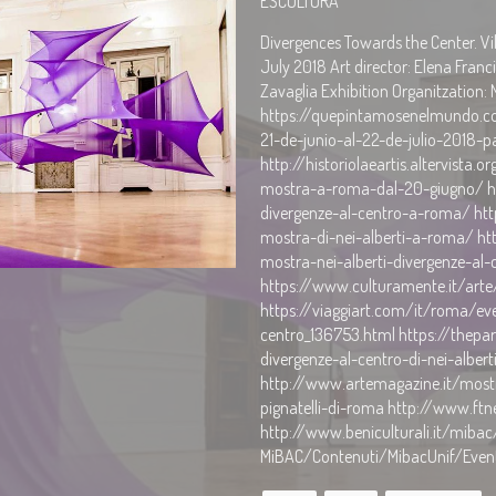
ESCULTURA
Divergences Towards the Center. Vi
July 2018 Art director: Elena Fran
Zavaglia Exhibition Organitzation:
https://quepintamosenelmundo.c
21-de-junio-al-22-de-julio-2018-pal
http://historiolaeartis.altervista
mostra-a-roma-dal-20-giugno/ htt
divergenze-al-centro-a-roma/ http
mostra-di-nei-alberti-a-roma/ h
mostra-nei-alberti-divergenze-al-c
https://www.culturamente.it/arte/
https://viaggiart.com/it/roma/eve
centro_136753.html https://thepa
divergenze-al-centro-di-nei-alberti-
http://www.artemagazine.it/mostre
pignatelli-di-roma http://www.ftn
http://www.beniculturali.it/miba
MiBAC/Contenuti/MibacUnif/Event