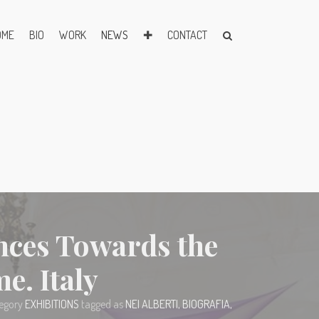
OME
BIO
WORK
NEWS
✚
CONTACT
nces Towards the
e. Italy
tegory
EXHIBITIONS
tagged as
NEI ALBERTI
,
BIOGRAFIA
,