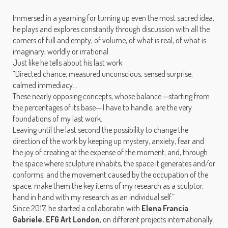
Immersed in a yearning for turning up even the most sacred idea,
he plays and explores constantly through discussion with all the
corners of full and empty, of volume, of what is real, of what is
imaginary, worldly or irrational.
Just like he tells about his last work:
“Directed chance, measured unconscious, sensed surprise,
calmed immediacy…
These nearly opposing concepts, whose balance ─starting from
the percentages of its base─ I have to handle, are the very
foundations of my last work.
Leaving until the last second the possibility to change the
direction of the work by keeping up mystery, anxiety, fear and
the joy of creating at the expense of the moment; and, through
the space where sculpture inhabits, the space it generates and/or
conforms, and the movement caused by the occupation of the
space, make them the key items of my research as a sculptor,
hand in hand with my research as an individual self.”
Since 2017, he started a collaboratin with
Elena Francia
Gabriele. EFG Art London
, on different projects internationally.