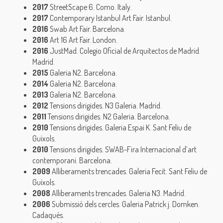
2017
StreetScape 6. Como. Italy.
2017
Contemporary Istanbul Art Fair. Istanbul.
2016
Swab Art Fair. Barcelona.
2016
Art 16 Art Fair. London.
2016
JustMad. Colegio Oficial de Arquitectos de Madrid.
Madrid.
2015
Galeria N2. Barcelona.
2014
Galeria N2. Barcelona.
2013
Galeria N2. Barcelona.
2012
Tensions dirigides. N3 Galeria. Madrid.
2011
Tensions dirigides. N2 Galeria. Barcelona.
2010
Tensions dirigides. Galeria Espai K. Sant Feliu de
Guíxols.
2010
Tensions dirigides. SWAB-Fira Internacional d’art
contemporani. Barcelona.
2009
Alliberaments trencades. Galeria Fecit. Sant Feliu de
Guíxols.
2008
Alliberaments trencades. Galeria N3. Madrid.
2006
Submissió dels cercles. Galeria Patrick j. Domken.
Cadaqués.