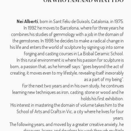
Nei Albertí
, born in Sant Feliu de Guíxols, Catalonia, in 1975.
In 1992 he moves to Barcelona, where for three years he
combines his studies of gemmology with a job in the domain of
the gemstones. In 1998 he decides to make a radical change in
his life and enters the world of sculpture by signing up into some
forging and casting courses in La Bisbal Ceramic School.
In this rural environment is where his passion for sculpture is
born, a passion that, as he himself says: “goes beyond the act of
creating, it moves even to my lifestyle, revealing itself inexorably
as a part of my being”.
For the next two years and in his own study, he continues
learning new techniques as iron, casting, stone or wood and he
holds his first exhibition.
His interest in mastering the domain of volume takes him to the
School of Arts and Crafts in Vic, a city where he lives for four
years.
The following years, and moved by a greater creative anxiety, he
discovers, learns and develops his work through multiple