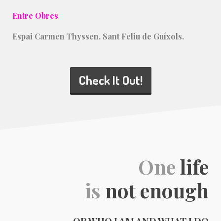
Entre Obres
Espai Carmen Thyssen. Sant Feliu de Guíxols.
Check It Out!
One
life
is
not enough
OR WHO I AM AND WHAT I DO