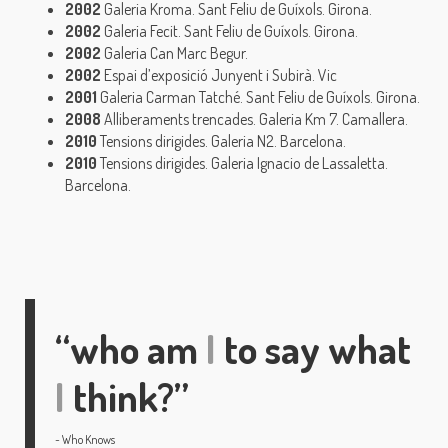
2002
Galeria Kroma. Sant Feliu de Guíxols. Girona.
2002
Galeria Fecit. Sant Feliu de Guíxols. Girona.
2002
Galeria Can Marc Begur.
2002
Espai d’exposició Junyent i Subirà. Vic
2001
Galeria Carman Tatché. Sant Feliu de Guíxols. Girona.
2008
Alliberaments trencades. Galeria Km 7. Camallera.
2010
Tensions dirigides. Galeria N2. Barcelona.
2010
Tensions dirigides. Galeria Ignacio de Lassaletta.
Barcelona.
“who am
I
to say what
I
think?”
Who Knows