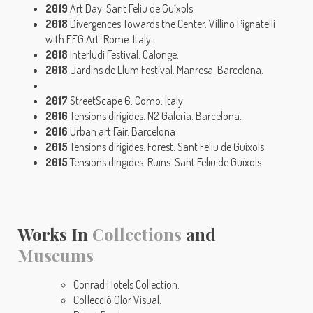
2019
Art Day. Sant Feliu de Guíxols.
2018
Divergences Towards the Center. Villino Pignatelli
with EFG Art. Rome. Italy.
2018
Interludi Festival. Calonge.
2018
Jardins de Llum Festival. Manresa. Barcelona.
2017
StreetScape 6. Como. Italy.
2016
Tensions dirigides. N2 Galeria. Barcelona.
2016
Urban art Fair. Barcelona
2015
Tensions dirigides. Forest. Sant Feliu de Guíxols.
2015
Tensions dirigides. Ruins. Sant Feliu de Guíxols.
Works In
Collections
and
Museums
Conrad Hotels Collection.
Col·lecció Olor Visual.