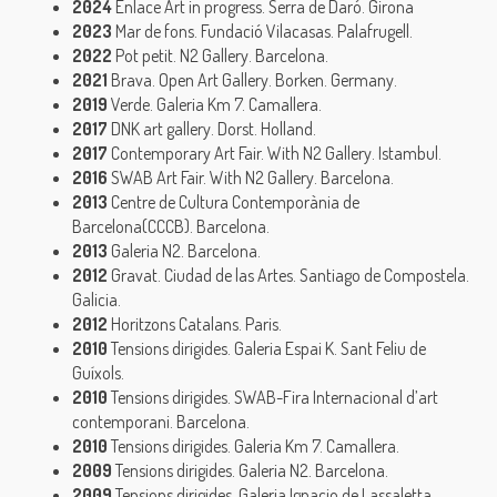
2024
Enlace Art in progress. Serra de Daró. Girona
2023
Mar de fons. Fundació Vilacasas. Palafrugell.
2022
Pot petit. N2 Gallery. Barcelona.
2021
Brava. Open Art Gallery. Borken. Germany.
2019
Verde. Galeria Km 7. Camallera.
2017
DNK art gallery. Dorst. Holland.
2017
Contemporary Art Fair. With N2 Gallery. Istambul.
2016
SWAB Art Fair. With N2 Gallery. Barcelona.
2013
Centre de Cultura Contemporània de
Barcelona(CCCB). Barcelona.
2013
Galeria N2. Barcelona.
2012
Gravat. Ciudad de las Artes. Santiago de Compostela.
Galicia.
2012
Horitzons Catalans. Paris.
2010
Tensions dirigides. Galeria Espai K. Sant Feliu de
Guíxols.
2010
Tensions dirigides. SWAB-Fira Internacional d’art
contemporani. Barcelona.
2010
Tensions dirigides. Galeria Km 7. Camallera.
2009
Tensions dirigides. Galeria N2. Barcelona.
2009
Tensions dirigides. Galeria Ignacio de Lassaletta.