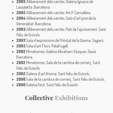
2005
Alliberament dels cercles. Galeria Ignacio de
Lassaletta. Barcelona.
2005
Alliberament dels cercles. Km7. Camallera.
2004
Alliberament dels cercles. Sala d’art jove de la
Generalitat. Barcelona.
2003
Alliberament dels cercles. Pati de l’ajuntament. Sant
Feliu de Guíxols.
2003
Sala d’exposicions de l’Hostal de la Gavina. Sagaró.
2003
Sala d’art Flocs. Palafrugell.
2002
Mimetismes. Galeria Abraham Vázquez. Gavà.
Barcelona.
2002
Mimetismes. Sala de la cambra de comerç. Sant
Feliu de Guíxols.
2002
Galeria d’art Kroma. Sant feliu de Guíxols.
2000
Sala de la cambra de comerç. Sant Feliu de Guíxols.
2000
Galeria Fecit. Sant Feliu de Guíxols.
Collective
Exhibitions