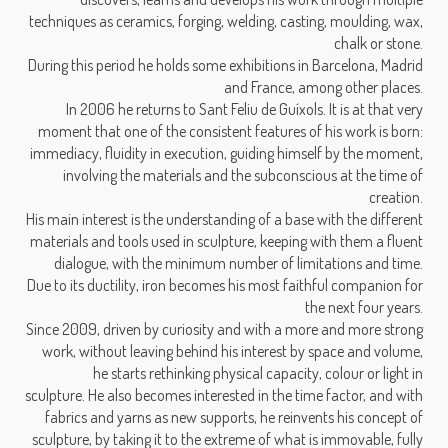
techniques as ceramics, forging, welding, casting, moulding, wax,
chalk or stone.
During this period he holds some exhibitions in Barcelona, Madrid
and France, among other places.
In 2006 he returns to Sant Feliu de Guíxols. It is at that very
moment that one of the consistent features of his work is born:
immediacy, fluidity in execution, guiding himself by the moment,
involving the materials and the subconscious at the time of
creation.
His main interest is the understanding of a base with the different
materials and tools used in sculpture, keeping with them a fluent
dialogue, with the minimum number of limitations and time.
Due to its ductility, iron becomes his most faithful companion for
the next four years.
Since 2009, driven by curiosity and with a more and more strong
work, without leaving behind his interest by space and volume,
he starts rethinking physical capacity, colour or light in
sculpture. He also becomes interested in the time factor, and with
fabrics and yarns as new supports, he reinvents his concept of
sculpture, by taking it to the extreme of what is immovable, fully